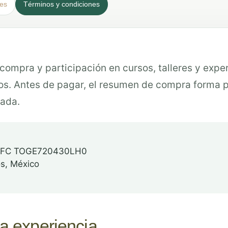
ies
Términos y condiciones
compra y participación en cursos, talleres y expe
s. Antes de pagar, el resumen de compra forma pa
nada.
 · RFC TOGE720430LH0
os, México
la experiencia