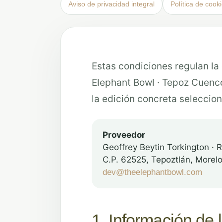
Aviso de privacidad integral
Política de cook
Estas condiciones regulan la 
Elephant Bowl · Tepoz Cuenco
la edición concreta seleccio
Proveedor
Geoffrey Beytin Torkington
C.P. 62525, Tepoztlán, Morel
dev@theelephantbowl.com
1. Información de 